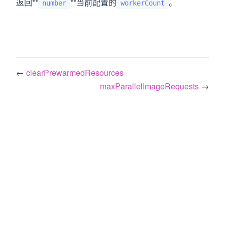
返回**
**当前配置的
。
number
workerCount
←
clearPrewarmedResources
maxParallelImageRequests
→