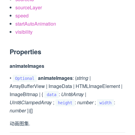
sourceLayer
speed
startAutoAnimation
visibility
Properties
animateImages
•
animateImages
: (
string
|
Optional
ArrayBufferView | ImageData | HTMLImageElement |
ImageBitmap | {
:
Uint8Array
|
data
Uint8ClampedArray
;
:
number
;
:
height
width
number
})[]
动画图集.