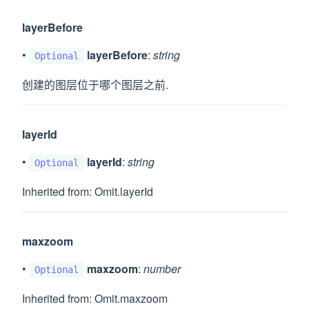
layerBefore
•
layerBefore
:
string
Optional
创建的图层位于哪个图层之前.
ptions
layerId
•
layerId
:
string
Optional
Inherited from: Omit.layerId
ptions
maxzoom
ions
•
maxzoom
:
number
Optional
Inherited from: Omit.maxzoom