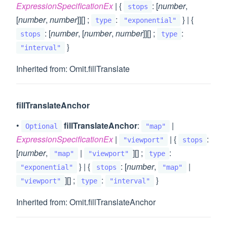
ExpressionSpecificationEx
| {
: [
number
,
stops
[
number
,
number
]][] ;
:
} | {
type
"exponential"
: [
number
, [
number
,
number
]][] ;
:
stops
type
}
"interval"
Inherited from: Omit.fillTranslate
fillTranslateAnchor
•
fillTranslateAnchor
:
|
Optional
"map"
ExpressionSpecificationEx
|
| {
:
"viewport"
stops
[
number
,
|
][] ;
:
"map"
"viewport"
type
} | {
: [
number
,
|
"exponential"
stops
"map"
][] ;
:
}
"viewport"
type
"interval"
Inherited from: Omit.fillTranslateAnchor