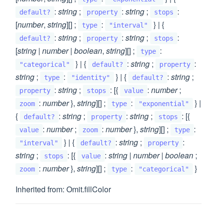
:
string
;
:
string
;
:
default?
property
stops
[
number
,
string
][] ;
:
} | {
type
"interval"
:
string
;
:
string
;
:
default?
property
stops
[
string
|
number
|
boolean
,
string
][] ;
:
type
} | {
:
string
;
:
"categorical"
default?
property
string
;
:
} | {
:
string
;
type
"identity"
default?
:
string
;
: [{
:
number
;
property
stops
value
:
number
},
string
][] ;
:
} |
zoom
type
"exponential"
{
:
string
;
:
string
;
: [{
default?
property
stops
:
number
;
:
number
},
string
][] ;
:
value
zoom
type
} | {
:
string
;
:
"interval"
default?
property
string
;
: [{
:
string
|
number
|
boolean
;
stops
value
:
number
},
string
][] ;
:
}
zoom
type
"categorical"
Inherited from: Omit.fillColor