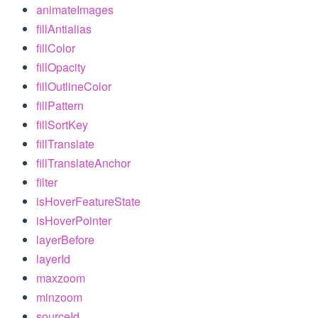
animateImages
fillAntialias
fillColor
fillOpacity
fillOutlineColor
fillPattern
fillSortKey
fillTranslate
fillTranslateAnchor
filter
isHoverFeatureState
isHoverPointer
layerBefore
layerId
maxzoom
minzoom
sourceId