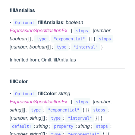
fillAntialias
•
fillAntialias
:
boolean
|
Optional
ExpressionSpecificationEx
| {
: [
number
,
stops
boolean
][] ;
:
} | {
:
type
"exponential"
stops
[
number
,
boolean
][] ;
:
}
type
"interval"
Inherited from: Omit.fillAntialias
fillColor
•
fillColor
:
string
|
Optional
ExpressionSpecificationEx
| {
: [
number
,
stops
string
][] ;
:
} | {
:
type
"exponential"
stops
[
number
,
string
][] ;
:
} | {
type
"interval"
:
string
;
:
string
;
:
default?
property
stops
[
number
,
string
][] ;
:
} | {
type
"exponential"