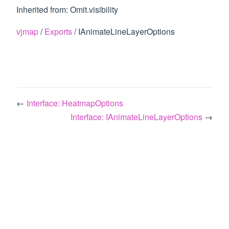
Inherited from: Omit.visibility
vjmap
/
Exports
/ IAnimateLineLayerOptions
←
Interface: HeatmapOptions
Interface: IAnimateLineLayerOptions
→