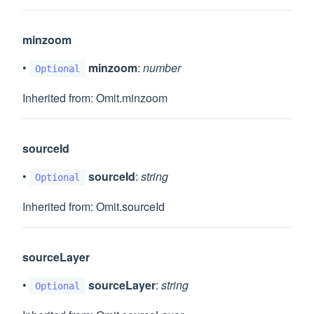
minzoom
•
minzoom
:
number
Optional
Inherited from: Omit.minzoom
sourceId
•
sourceId
:
string
Optional
Inherited from: Omit.sourceId
sourceLayer
•
sourceLayer
:
string
Optional