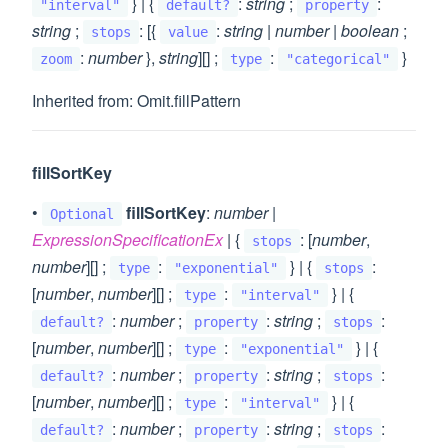
} | {
:
string
;
:
"interval"
default?
property
string
;
: [{
:
string
|
number
|
boolean
;
stops
value
:
number
},
string
][] ;
:
}
zoom
type
"categorical"
Inherited from: Omit.fillPattern
fillSortKey
•
fillSortKey
:
number
|
Optional
ExpressionSpecificationEx
| {
: [
number
,
stops
number
][] ;
:
} | {
:
type
"exponential"
stops
[
number
,
number
][] ;
:
} | {
type
"interval"
:
number
;
:
string
;
:
default?
property
stops
[
number
,
number
][] ;
:
} | {
type
"exponential"
:
number
;
:
string
;
:
default?
property
stops
[
number
,
number
][] ;
:
} | {
type
"interval"
:
number
;
:
string
;
:
default?
property
stops