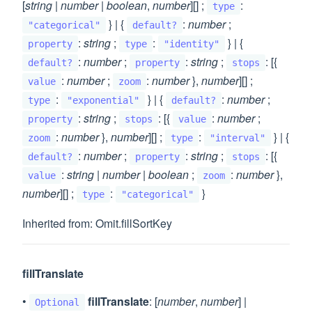
[
string
|
number
|
boolean
,
number
][] ;
:
type
} | {
:
number
;
"categorical"
default?
:
string
;
:
} | {
property
type
"identity"
:
number
;
:
string
;
: [{
default?
property
stops
:
number
;
:
number
},
number
][] ;
value
zoom
:
} | {
:
number
;
type
"exponential"
default?
:
string
;
: [{
:
number
;
property
stops
value
:
number
},
number
][] ;
:
} | {
zoom
type
"interval"
:
number
;
:
string
;
: [{
default?
property
stops
:
string
|
number
|
boolean
;
:
number
},
value
zoom
number
][] ;
:
}
type
"categorical"
Inherited from: Omit.fillSortKey
fillTranslate
•
fillTranslate
: [
number
,
number
] |
Optional