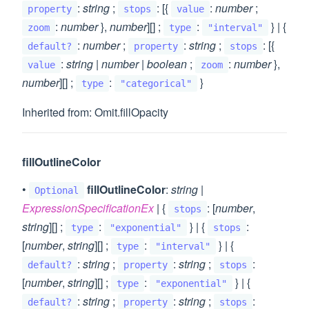
:
string
;
: [{
:
number
;
property
stops
value
:
number
},
number
][] ;
:
} | {
zoom
type
"interval"
:
number
;
:
string
;
: [{
default?
property
stops
:
string
|
number
|
boolean
;
:
number
},
value
zoom
number
][] ;
:
}
type
"categorical"
Inherited from: Omit.fillOpacity
fillOutlineColor
•
fillOutlineColor
:
string
|
Optional
ExpressionSpecificationEx
| {
: [
number
,
stops
string
][] ;
:
} | {
:
type
"exponential"
stops
[
number
,
string
][] ;
:
} | {
type
"interval"
:
string
;
:
string
;
:
default?
property
stops
[
number
,
string
][] ;
:
} | {
type
"exponential"
:
string
;
:
string
;
:
default?
property
stops