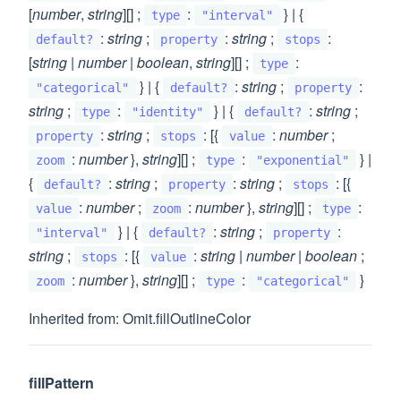
[
number
,
string
][] ;
:
} | {
type
"interval"
:
string
;
:
string
;
:
default?
property
stops
[
string
|
number
|
boolean
,
string
][] ;
:
type
} | {
:
string
;
:
"categorical"
default?
property
string
;
:
} | {
:
string
;
type
"identity"
default?
:
string
;
: [{
:
number
;
property
stops
value
:
number
},
string
][] ;
:
} |
zoom
type
"exponential"
{
:
string
;
:
string
;
: [{
default?
property
stops
:
number
;
:
number
},
string
][] ;
:
value
zoom
type
} | {
:
string
;
:
"interval"
default?
property
string
;
: [{
:
string
|
number
|
boolean
;
stops
value
:
number
},
string
][] ;
:
}
zoom
type
"categorical"
Inherited from: Omit.fillOutlineColor
fillPattern