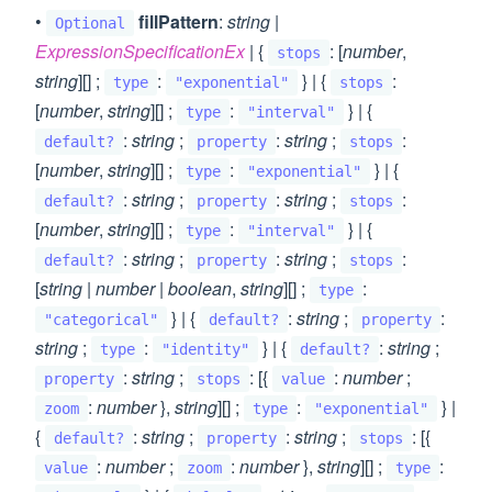
•
fillPattern
:
string
|
Optional
ExpressionSpecificationEx
| {
: [
number
,
stops
string
][] ;
:
} | {
:
type
"exponential"
stops
[
number
,
string
][] ;
:
} | {
type
"interval"
:
string
;
:
string
;
:
default?
property
stops
[
number
,
string
][] ;
:
} | {
type
"exponential"
:
string
;
:
string
;
:
default?
property
stops
[
number
,
string
][] ;
:
} | {
type
"interval"
:
string
;
:
string
;
:
default?
property
stops
[
string
|
number
|
boolean
,
string
][] ;
:
type
} | {
:
string
;
:
"categorical"
default?
property
string
;
:
} | {
:
string
;
type
"identity"
default?
:
string
;
: [{
:
number
;
property
stops
value
:
number
},
string
][] ;
:
} |
zoom
type
"exponential"
{
:
string
;
:
string
;
: [{
default?
property
stops
:
number
;
:
number
},
string
][] ;
:
value
zoom
type