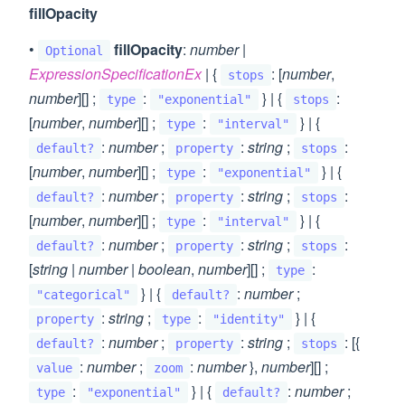
fillOpacity
•
fillOpacity
:
number
|
Optional
ExpressionSpecificationEx
| {
: [
number
,
stops
number
][] ;
:
} | {
:
type
"exponential"
stops
[
number
,
number
][] ;
:
} | {
type
"interval"
:
number
;
:
string
;
:
default?
property
stops
[
number
,
number
][] ;
:
} | {
type
"exponential"
:
number
;
:
string
;
:
default?
property
stops
[
number
,
number
][] ;
:
} | {
type
"interval"
:
number
;
:
string
;
:
default?
property
stops
[
string
|
number
|
boolean
,
number
][] ;
:
type
} | {
:
number
;
"categorical"
default?
:
string
;
:
} | {
property
type
"identity"
:
number
;
:
string
;
: [{
default?
property
stops
:
number
;
:
number
},
number
][] ;
value
zoom
:
} | {
:
number
;
type
"exponential"
default?