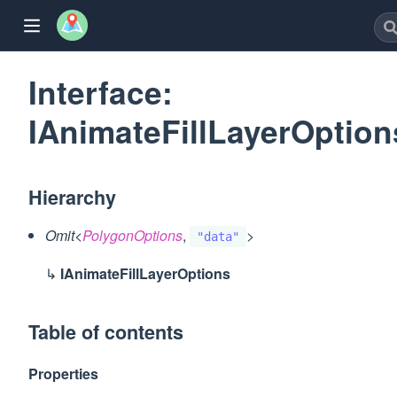
Interface:
IAnimateFillLayerOption
w)
Hierarchy
Omit
<
PolygonOptions
,
>
"data"
window)
↳
IAnimateFillLayerOptions
dow)
ew window)
Table of contents
w)
Properties