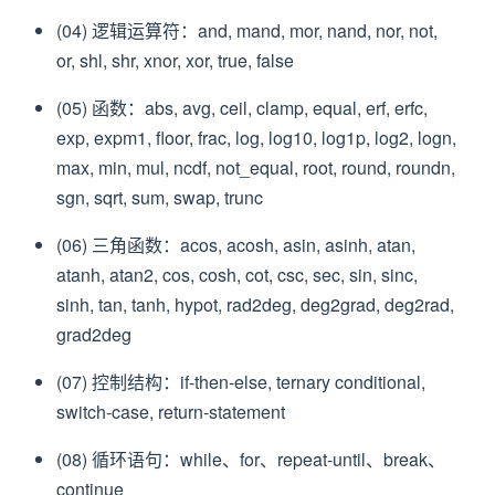
(04) 逻辑运算符：and, mand, mor, nand, nor, not,
or, shl, shr, xnor, xor, true, false
(05) 函数：abs, avg, ceil, clamp, equal, erf, erfc,
exp, expm1, floor, frac, log, log10, log1p, log2, logn,
max, min, mul, ncdf, not_equal, root, round, roundn,
sgn, sqrt, sum, swap, trunc
(06) 三角函数：acos, acosh, asin, asinh, atan,
atanh, atan2, cos, cosh, cot, csc, sec, sin, sinc,
sinh, tan, tanh, hypot, rad2deg, deg2grad, deg2rad,
grad2deg
(07) 控制结构：if-then-else, ternary conditional,
switch-case, return-statement
(08) 循环语句：while、for、repeat-until、break、
continue