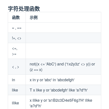
字符处理函数
函数
示例
= , ==
!=, <>
<=,
>=
not((x <= 'AbC') and ('1x2y3z' <> y)) or
< , >
(z == x)
in
x in y or 'abc' in 'abcdefgh'
like
T x like y or 'abcdefgh' like 'a?d*h'
x ilike y or 'a1B2c3D4e5F6g7H' ilike
ilike
'a?d*h'