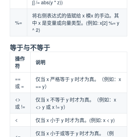
j] /= abs(y * z))
将右侧表达式的值赋给 x 模x 的手边。其
%=
中 x 是变量或向量类型。(例如: x[2] %= y
^ 2)
等于与不等于
操作
说明
符
==
仅当 x 严格等于 y 时才为真。（例如：x
或 =
== y）
<>
仅当 x 不等于 y 时才为真。（例如：x
或 !=
<> y 或 x != y）
<
仅当 x 小于 y 时才为真。(例如: x < y)
仅当 x 小于或等于 y 时才为真。（例
<=