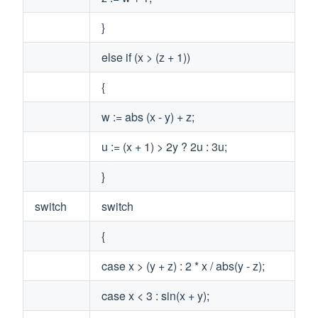
}
else if (x > (z + 1))
{
w := abs (x - y) + z;
u := (x + 1) > 2y ? 2u : 3u;
}
switch
switch
{
case x > (y + z) : 2 * x / abs(y - z);
case x < 3 : sin(x + y);