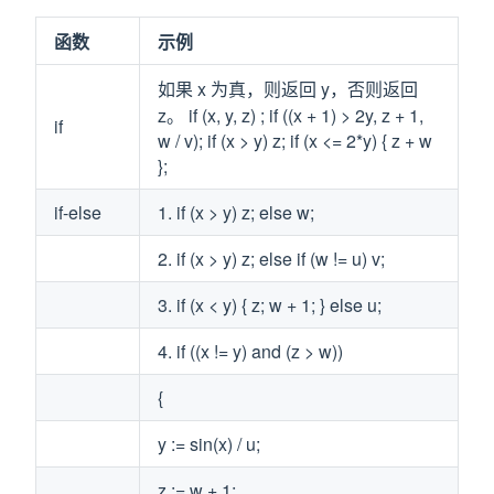
函数
示例
如果 x 为真，则返回 y，否则返回
z。 if (x, y, z) ; if ((x + 1) > 2y, z + 1,
if
w / v); if (x > y) z; if (x <= 2*y) { z + w
};
if-else
1. if (x > y) z; else w;
2. if (x > y) z; else if (w != u) v;
3. if (x < y) { z; w + 1; } else u;
4. if ((x != y) and (z > w))
{
y := sin(x) / u;
z := w + 1;