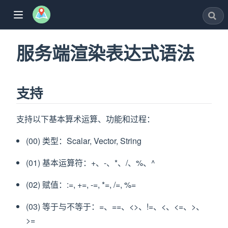
服务端渲染表达式语法
支持
w)
支持以下基本算术运算、功能和过程：
window)
(00) 类型：Scalar, Vector, String
dow)
(01) 基本运算符：+、-、*、/、%、^
ew window)
(02) 赋值：:=, +=, -=, *=, /=, %=
w)
(03) 等于与不等于：=、==、<>、!=、<、<=、>、
>=