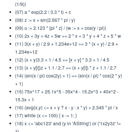
(1/9))
(07) a * exp(2.2 / 3.3 * t) + c
(08) z := x + sin(2.567 * pi / y)
(09) u := 2.123 * {pi * z} / (w := x + cos(y / pi))
(10) 2x + 3y + 4z + 5w == 2 * x + 3 * y + 4 * z + 5 * w
(11) 3(x + y) / 2.9 + 1.234e+12 == 3 * (x + y) / 2.9 +
1.234e+12
(12) (x + y)3.3 + 1 / 4.5 == [x + y] * 3.3 + 1 / 4.5
(13) (x + y[i])z + 1.1 / 2.7 == (x + y[i]) * z + 1.1 / 2.7
(14) (sin(x / pi) cos(2y) + 1) == (sin(x / pi) * cos(2 * y)
+ 1)
(15) 75x^17 + 25.1x^5 - 35x^4 - 15.2x^3 + 40x^2 -
15.3x + 1
(16) (avg(x,y) <= x + y ? x - y : x * y) + 2.345 * pi / x
(17) while (x <= 100) { x -= 1; }
(18) x <= 'abc123' and (y in 'AString') or ('1x2y3z' !=
z)