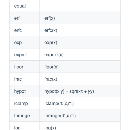
equal
erf
erf(x)
erfc
erfc(x)
exp
exp(x)
expm1
expm1(x)
floor
floor(x)
frac
frac(x)
hypot
hypot(x,y) = sqrt(x
x + y
y)
iclamp
iclamp(r0,x,r1)
inrange
inrange(r0,x,r1)
log
log(x)