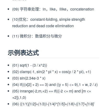
(09) 字符串处理：in，like，ilike，concatenation
(10)优化：constant-folding, simple strength
reduction and dead code elimination
(11) 微积分：数值积分与微分
示例表达式
(01) sqrt(1 - (3 / x^2))
(02) clamp(-1, sin(2 * pi * x) + cos(y / 2 * pi), +1)
(03) sin(2.34e-3 * x)
(04) if(((x[2] + 2) == 3) and ((y + 5) <= 9),1 + w, 2 / z)
(05) inrange(-2,m,+2) == if(({-2 <= m} and [m <=
+2]),1,0)
(06) ({1/1}
[1/2]+(1/3))-{1/4}^[1/5]+(1/6)-({1/7}+[1/8]