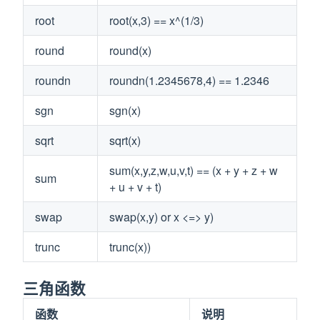
root
root(x,3) == x^(1/3)
round
round(x)
roundn
roundn(1.2345678,4) == 1.2346
sgn
sgn(x)
sqrt
sqrt(x)
sum(x,y,z,w,u,v,t) == (x + y + z + w
sum
+ u + v + t)
swap
swap(x,y) or x <=> y)
trunc
trunc(x))
三角函数
函数
说明