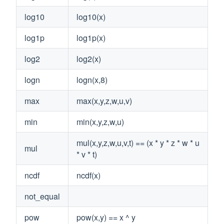
log10
log10(x)
log1p
log1p(x)
log2
log2(x)
logn
logn(x,8)
max
max(x,y,z,w,u,v)
min
min(x,y,z,w,u)
mul(x,y,z,w,u,v,t) == (x * y * z * w * u
mul
* v * t)
ncdf
ncdf(x)
not_equal
pow
pow(x,y) == x ^ y