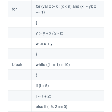
for (var x := 0; (x < n) and (x != y); x
for
+= 1)
{
y := y + x / 2 - z;
w := u + y;
}
break
while ((i += 1) < 10)
{
if (i < 5)
j -= i + 2;
else if (i % 2 == 0)