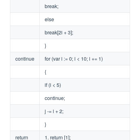
break;
else
break[2i + 3];
}
continue
for (var i := 0; i < 10; i += 1)
{
if (i < 5)
continue;
j -= i + 2;
}
return
1. return [1];