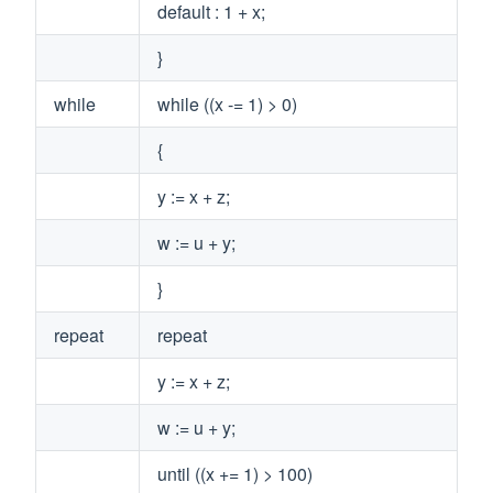
default : 1 + x;
}
while
while ((x -= 1) > 0)
{
y := x + z;
w := u + y;
}
repeat
repeat
y := x + z;
w := u + y;
until ((x += 1) > 100)