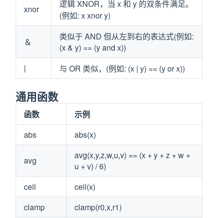
逻辑 XNOR，当 x 和 y 的双条件满足。
xnor
(例如: x xnor y)
类似于 AND 但从左到右的表达式(例如:
＆
(x & y) == (y and x))
|
与 OR 类似，(例如: (x | y) == (y or x))
通用函数
函数
示例
abs
abs(x)
avg(x,y,z,w,u,v) == (x + y + z + w +
avg
u + v) / 6)
ceil
ceil(x)
clamp
clamp(r0,x,r1)