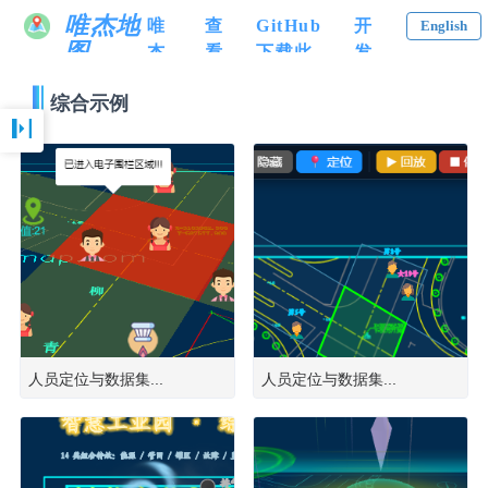
唯杰地
唯
查
GitHub
开
English
图
杰
看
下载此
发
VJMap
地
应
示例工
文
综合示例
图
用
程本地
档
3D
案
运行
例
及
源
码
人员定位与数据集...
人员定位与数据集...