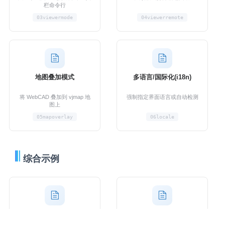
栏命令行
03viewermode
04viewerremote
地图叠加模式
多语言/国际化(i18n)
将 WebCAD 叠加到 vjmap 地
强制指定界面语言或自动检测
图上
05mapoverlay
06locale
综合示例
工程剖面图
数据自动生成CAD工程剖
面图